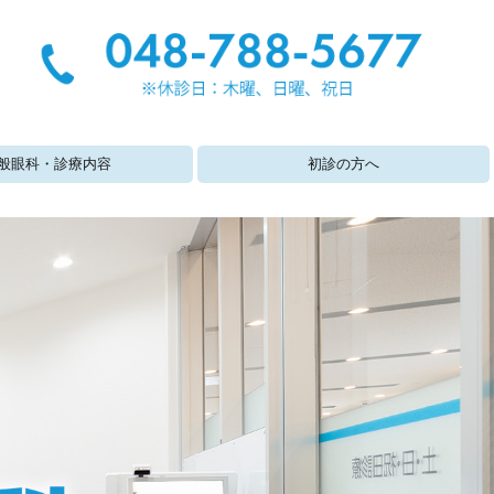
般眼科・診療内容
初診の方へ
障
検査・眼底疾患
角膜疾患・眼精疲労
もらい・花粉症
鏡処方