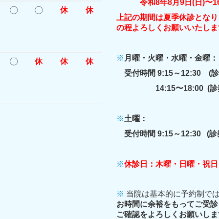
令和8年8月9日(日)〜16
〇
〇
休
休
上記の期間は
夏季休診となり
の程よろしくお願いいたしま
※
月曜・火曜・水曜・金曜：
〇
休
休
休
受付時間 9:15～12:30 (
14:15〜18:00 (診察
※
土曜：
受付時間
9:15～12:30 (
※
休診日：木曜・日曜・祝日
※
当院は基本的に予約制では
お時間に余裕をもってご受診
ご確認をよろしくお願いしま